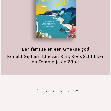
Een familie en een Griekse god
Ronald Giphart, Elle van Rijn, Roos Schlikker
en Femmetje de Wind
1
2
3
...
5
»