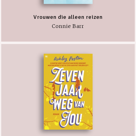
Vrouwen die alleen reizen
Connie Barr