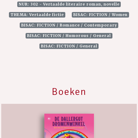
NUR: 302 - Vertaalde literaire roman, novelle
THEMA: Vertaalde fictie
BISAC: FICTION / Women
BISAC: FICTION / Romance / Contemporary
BISAC: FICTION / Humorous / General
BISAC: FICTION / General
Boeken