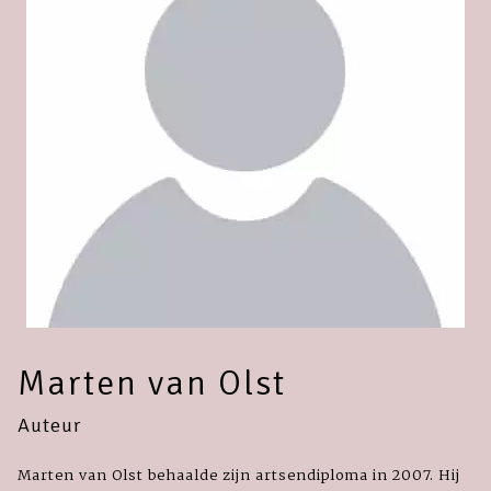
Marten van Olst
Auteur
Marten van Olst behaalde zijn artsendiploma in 2007. Hij