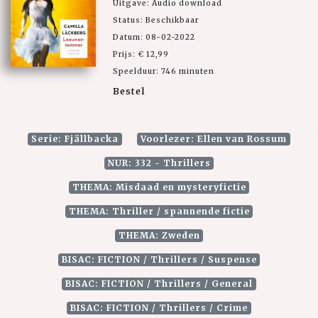
Uitgave: Audio download
Status: Beschikbaar
Datum: 08-02-2022
Prijs: € 12,99
Speelduur: 746 minuten
Bestel
Serie: Fjällbacka
Voorlezer: Ellen van Rossum
NUR: 332 - Thrillers
THEMA: Misdaad en mysteryfictie
THEMA: Thriller / spannende fictie
THEMA: Zweden
BISAC: FICTION / Thrillers / Suspense
BISAC: FICTION / Thrillers / General
BISAC: FICTION / Thrillers / Crime