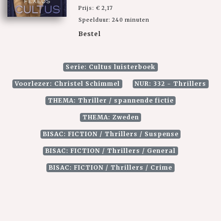
Prijs: € 2,17
Speelduur: 240 minuten
Bestel
Serie: Cultus luisterboek
Voorlezer: Christel Schimmel
NUR: 332 - Thrillers
THEMA: Thriller / spannende fictie
THEMA: Zweden
BISAC: FICTION / Thrillers / Suspense
BISAC: FICTION / Thrillers / General
BISAC: FICTION / Thrillers / Crime