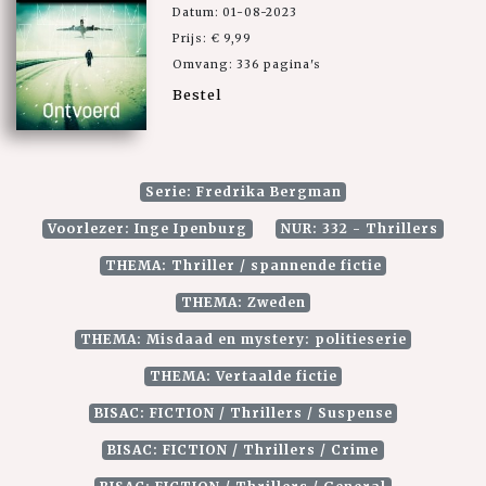
Datum: 01-08-2023
Prijs: € 9,99
Omvang: 336 pagina's
Bestel
Serie: Fredrika Bergman
Voorlezer: Inge Ipenburg
NUR: 332 - Thrillers
THEMA: Thriller / spannende fictie
THEMA: Zweden
THEMA: Misdaad en mystery: politieserie
THEMA: Vertaalde fictie
BISAC: FICTION / Thrillers / Suspense
BISAC: FICTION / Thrillers / Crime