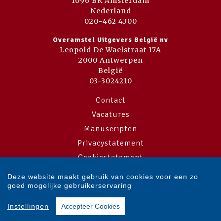
1096 BK Amsterdam
Nederland
020-462 4300
Overamstel Uitgevers België nv
Leopold De Waelstraat 17A
2000 Antwerpen
België
03-3024210
Contact
Vacatures
Manuscripten
Privacystatement
Cookiestatement
Cookie-instellingen
Deze website maakt gebruik van cookies voor een zo
goed mogelijke gebruikerservaring
Copyright © 2007-2026 Overamstel Uitgevers - Alle rechten voorbehouden
Instellingen
Accepteer Cookies
- Ontwerp door
Dog and Pony