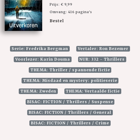
Prijs: € 9,99
Omvang: 416 pagina's
Bestel
Serie: Fredrika Bergman
Vertaler: Ron Bezemer
Voorlezer: Karin Douma
NUR: 332 - Thrillers
THEMA: Thriller / spannende fictie
THEMA: Misdaad en mystery: politieserie
THEMA: Zweden
THEMA: Vertaalde fictie
BISAC: FICTION / Thrillers / Suspense
BISAC: FICTION / Thrillers / General
BISAC: FICTION / Thrillers / Crime