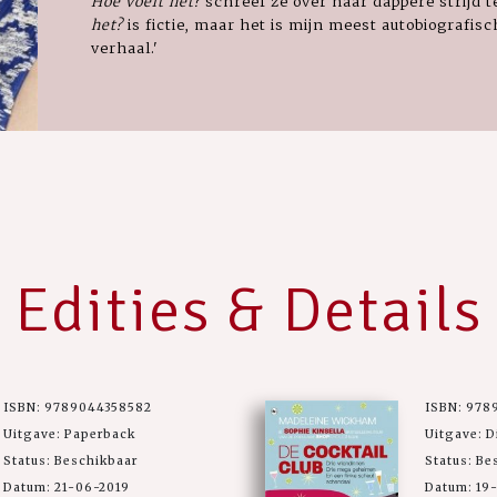
Hoe voelt het?
schreef ze over haar dappere strijd 
het?
is fictie, maar het is mijn meest autobiografisc
verhaal.'
Edities & Details
ISBN: 9789044358582
ISBN: 978
Uitgave: Paperback
Uitgave: D
Status: Beschikbaar
Status: Be
Datum: 21-06-2019
Datum: 19