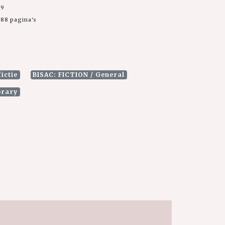
99
88 pagina's
ictie
BISAC: FICTION / General
orary