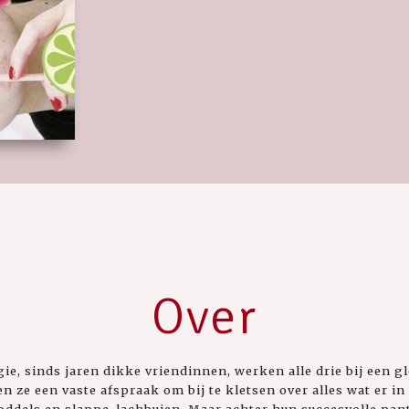
Over
, sinds jaren dikke vriendinnen, werken alle drie bij een glo
 ze een vaste afspraak om bij te kletsen over alles wat er in
 roddels en slappe-lachbuien. Maar achter hun succesvolle pa