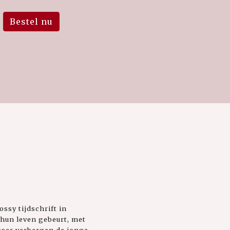
Bestel nu
ssy tijdschrift in
 hun leven gebeurt, met
ntser verbergen de jonge