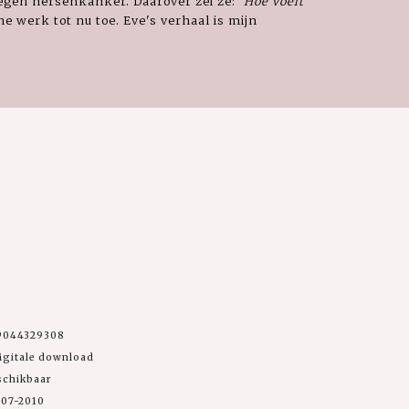
tegen hersenkanker. Daarover zei ze: '
Hoe voelt
he werk tot nu toe. Eve's verhaal is mijn
9044329308
igitale download
schikbaar
-07-2010