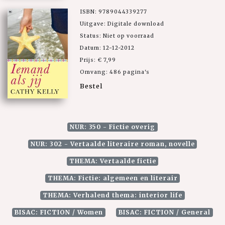
ISBN: 9789044339277
Uitgave: Digitale download
Status: Niet op voorraad
Datum: 12-12-2012
Prijs: € 7,99
Omvang: 486 pagina's
Bestel
NUR: 350 - Fictie overig
NUR: 302 - Vertaalde literaire roman, novelle
THEMA: Vertaalde fictie
THEMA: Fictie: algemeen en literair
THEMA: Verhalend thema: interior life
BISAC: FICTION / Women
BISAC: FICTION / General