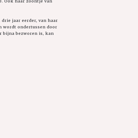
te. Ook haar zoontje van
rie jaar eerder, van haar
 en wordt ondertussen door
r bijna bezworen is, kan