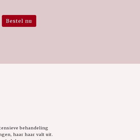
Bestel nu
ntensieve behandeling
en, haar haar valt uit.