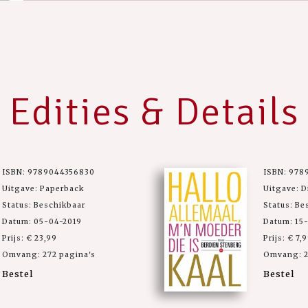
Edities & Details
ISBN: 9789044356830
ISBN: 978
Uitgave: Paperback
Uitgave: D
Status: Beschikbaar
Status: Be
Datum: 05-04-2019
Datum: 15
Prijs: € 23,99
Prijs: € 7,
Omvang: 272 pagina's
Omvang: 2
Bestel
Bestel