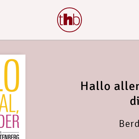
Hallo all
d
Berd