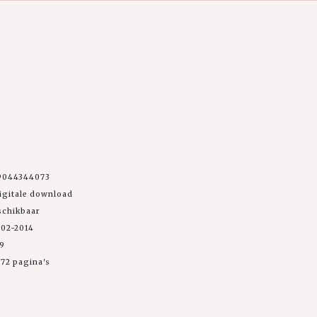
9044344073
igitale download
schikbaar
-02-2014
99
72 pagina's