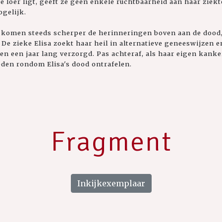
e loer ligt, geeft ze geen enkele ruchtbaarheid aan haar ziek
ogelijk.
komen steeds scherper de herinneringen boven aan de dood, d
 De zieke Elisa zoekt haar heil in alternatieve geneeswijzen
en een jaar lang verzorgd. Pas achteraf, als haar eigen kanke
den rondom Elisa's dood ontrafelen.
Fragment
Inkijkexemplaar