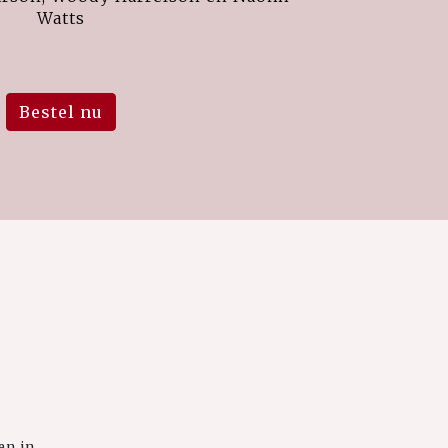
Watts
Bestel nu
en in