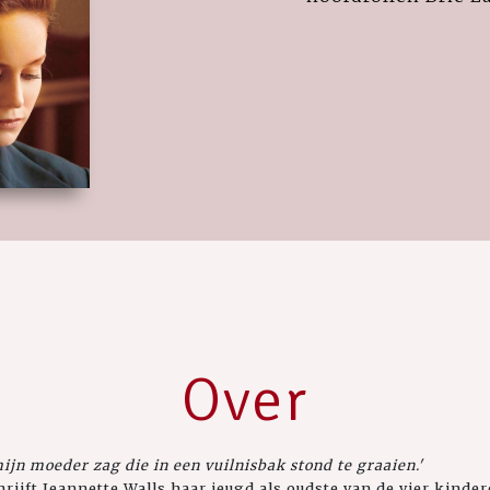
Over
 mijn moeder zag die in een vuilnisbak stond te graaien.'
rijft Jeannette Walls haar jeugd als oudste van de vier kinder