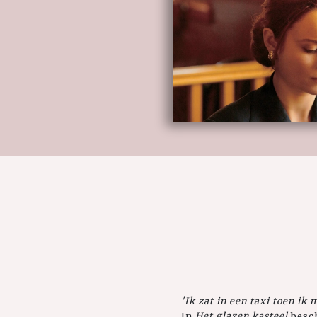
'Ik zat in een taxi toen ik
In
Het glazen kasteel
besch