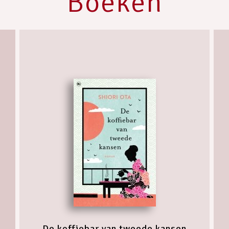
Boeken
De koffiebar van tweede kansen