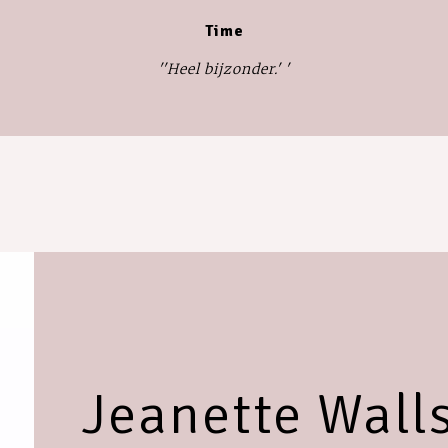
Time
''Heel bijzonder.'
'
Jeanette Wall