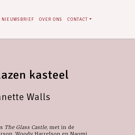
NIEUWSBRIEF
OVER ONS
CONTACT
lazen kasteel
anette Walls
ls
The Glass Castle
, met in de
Larson, Woody Harrelson en Naomi