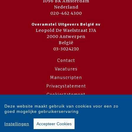
1096 BK Amsterdam
Nederland
020-462 4300
Overamstel Uitgevers België nv
Leopold De Waelstraat 17A
2000 Antwerpen
België
03-3024210
Contact
Vacatures
Manuscripten
Privacystatement
Cookiestatement
Cookie-instellingen
Deze website maakt gebruik van cookies voor een zo
goed mogelijke gebruikerservaring
Copyright © 2007-2026 Overamstel Uitgevers - Alle rechten voorbehouden
Instellingen
Accepteer Cookies
- Ontwerp door
Dog and Pony