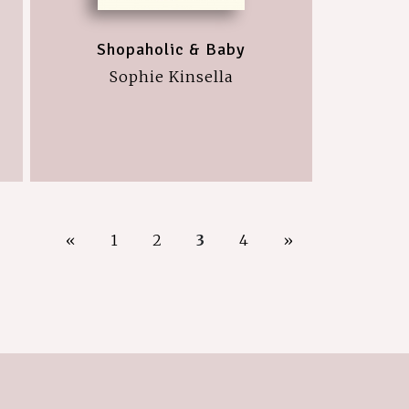
Shopaholic & Baby
Sophie Kinsella
«
1
2
3
4
»