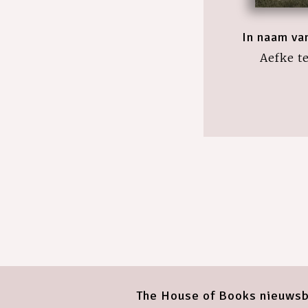
In naam va
Aefke t
The House of Books nieuwsb