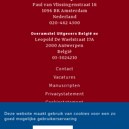
Paul van Vlissingenstraat 18
1096 BK Amsterdam
Nederland
020-462 4300
Overamstel Uitgevers België nv
Leopold De Waelstraat 17A
2000 Antwerpen
België
03-3024210
Contact
Vacatures
Manuscripten
Privacystatement
Cookiestatement
Cookie-instellingen
Deze website maakt gebruik van cookies voor een zo
goed mogelijke gebruikerservaring