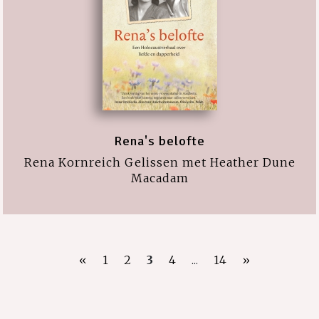
Rena's belofte
Rena Kornreich Gelissen met Heather Dune
Macadam
«
1
2
3
4
...
14
»