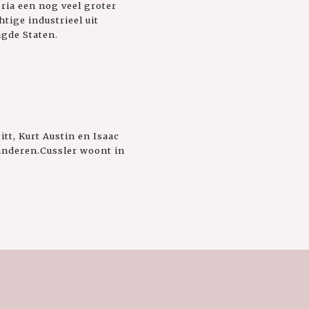
ria een nog veel groter
tige industrieel uit
igde Staten.
tt, Kurt Austin en Isaac
aanderen.Cussler woont in