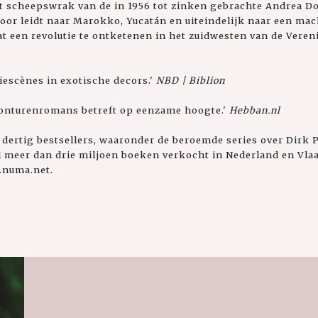
het scheepswrak van de in 1956 tot zinken gebrachte Andrea Do
or leidt naar Marokko, Yucatán en uiteindelijk naar een mach
at een revolutie te ontketenen in het zuidwesten van de Veren
iescènes in exotische decors.'
NBD | Biblion
avonturenromans betreft op eenzame hoogte.'
Hebban.nl
 dertig bestsellers, waaronder de beroemde series over Dirk Pi
 al meer dan drie miljoen boeken verkocht in Nederland en Vl
.numa.net.