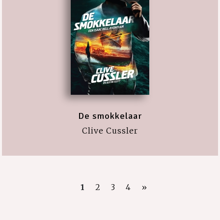
De smokkelaar
Clive Cussler
1
2
3
4
»