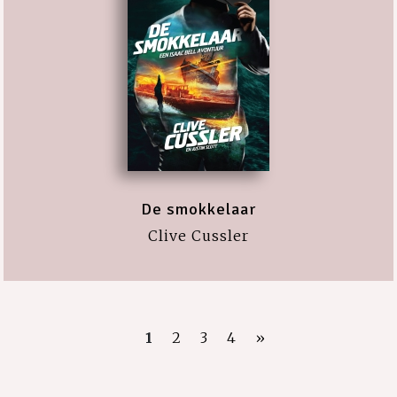
De smokkelaar
Clive Cussler
1
2
3
4
»