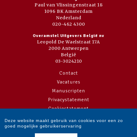
Paul van Vlissingenstraat 18
1096 BK Amsterdam
Nederland
020-462 4300
Overamstel Uitgevers België nv
Leopold De Waelstraat 17A
2000 Antwerpen
België
03-3024210
Contact
Vacatures
Manuscripten
Privacystatement
Cookiestatement
Cookie-instellingen
Deze website maakt gebruik van cookies voor een zo
goed mogelijke gebruikerservaring