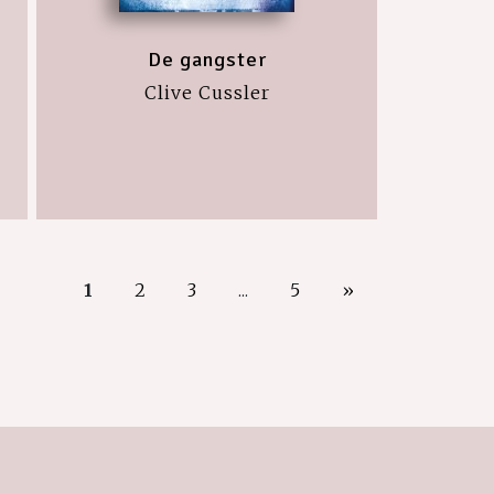
De gangster
Clive Cussler
1
2
3
...
5
»