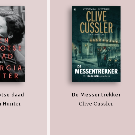
otse daad
De Messentrekker
a Hunter
Clive Cussler