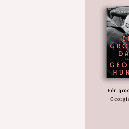
Eén gro
Georgi