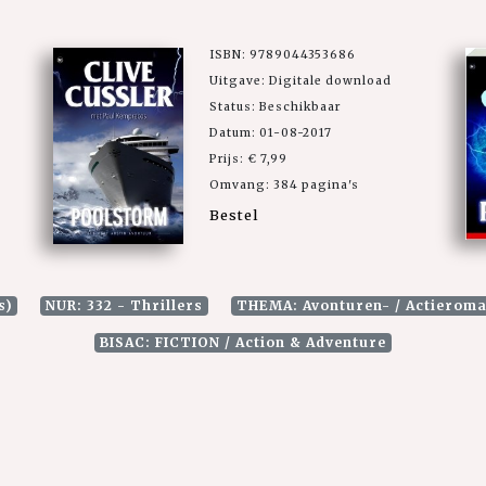
ISBN: 9789044353686
Uitgave: Digitale download
Status: Beschikbaar
Datum: 01-08-2017
Prijs: € 7,99
Omvang: 384 pagina's
Bestel
s)
NUR: 332 - Thrillers
THEMA: Avonturen- / Actierom
BISAC: FICTION / Action & Adventure