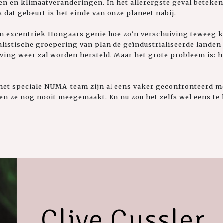
en en klimaatveranderingen. In het allerergste geval beteken
s dat gebeurt is het einde van onze planeet nabij.
en excentriek Hongaars genie hoe zo'n verschuiving teweeg k
alistische groepering van plan de geïndustrialiseerde landen
ving weer zal worden hersteld. Maar het grote probleem is: 
n het speciale NUMA-team zijn al eens vaker geconfronteerd 
n ze nog nooit meegemaakt. En nu zou het zelfs wel eens te l
Clive Cussler