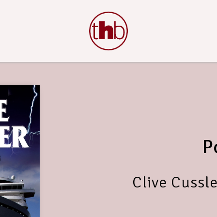
P
Clive Cussl