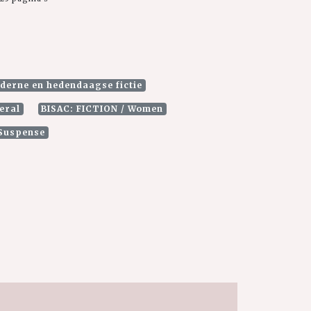
erne en hedendaagse fictie
eral
BISAC: FICTION / Women
 Suspense