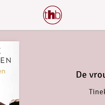
De vro
Tine