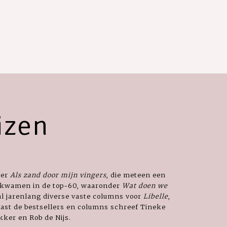
izen
ler
Als zand door mijn vingers
, die meteen een
n kwamen in de top-60, waaronder
Wat doen we
 al jarenlang diverse vaste columns voor
Libelle
,
st de bestsellers en columns schreef Tineke
ker en Rob de Nijs.