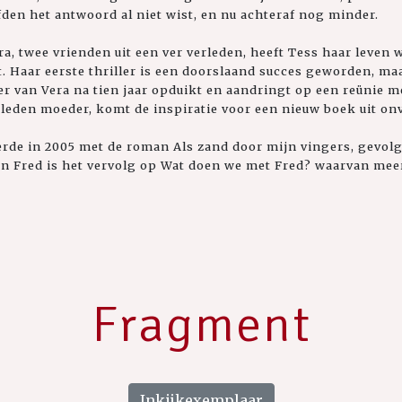
fden het antwoord al niet wist, en nu achteraf nog minder.
ra, twee vrienden uit een ver verleden, heeft Tess haar leven
t. Haar eerste thriller is een doorslaand succes geworden, ma
er van Vera na tien jaar opduikt en aandringt op een reünie m
leden moeder, komt de inspiratie voor een nieuw boek uit o
rde in 2005 met de roman Als zand door mijn vingers, gevolg
an Fred is het vervolg op Wat doen we met Fred? waarvan me
Fragment
Inkijkexemplaar