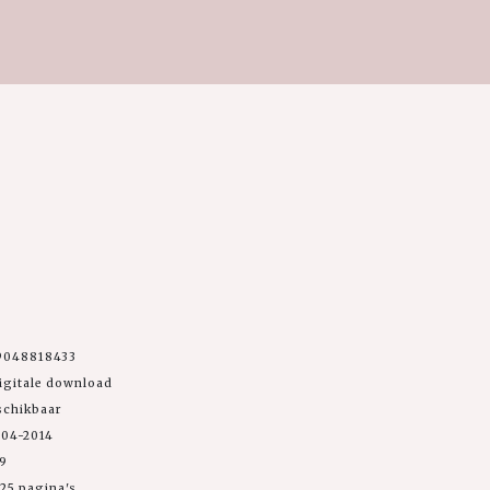
9048818433
igitale download
schikbaar
-04-2014
99
25 pagina's