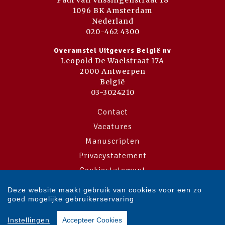
Paul van Vlissingenstraat 18
1096 BK Amsterdam
Nederland
020-462 4300
Overamstel Uitgevers België nv
Leopold De Waelstraat 17A
2000 Antwerpen
België
03-3024210
Contact
Vacatures
Manuscripten
Privacystatement
Cookiestatement
Cookie-instellingen
Deze website maakt gebruik van cookies voor een zo
goed mogelijke gebruikerservaring
Copyright © 2007-2026 Overamstel Uitgevers - Alle rechten voorbehouden
Instellingen
Accepteer Cookies
- Ontwerp door
Dog and Pony