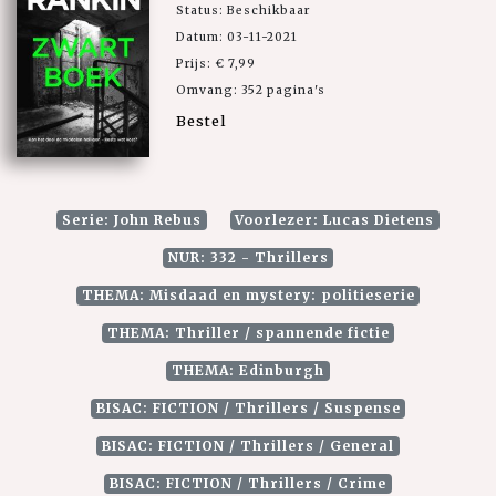
Status: Beschikbaar
Datum: 03-11-2021
Prijs: € 7,99
Omvang: 352 pagina's
Bestel
Serie: John Rebus
Voorlezer: Lucas Dietens
NUR: 332 - Thrillers
THEMA: Misdaad en mystery: politieserie
THEMA: Thriller / spannende fictie
THEMA: Edinburgh
BISAC: FICTION / Thrillers / Suspense
BISAC: FICTION / Thrillers / General
BISAC: FICTION / Thrillers / Crime