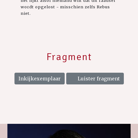
het lijkt alsof niemand wilt dat dit raadsel
wordt opgelost - misschien zelfs Rebus
niet.
Fragment
Inkijkexemplaar
Luister fragment