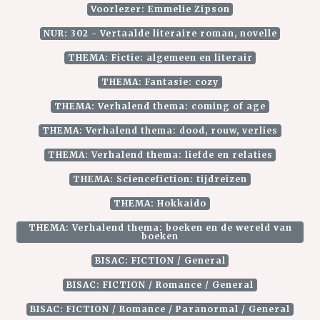
Voorlezer: Emmelie Zipson
NUR: 302 - Vertaalde literaire roman, novelle
THEMA: Fictie: algemeen en literair
THEMA: Fantasie: cozy
THEMA: Verhalend thema: coming of age
THEMA: Verhalend thema: dood, rouw, verlies
THEMA: Verhalend thema: liefde en relaties
THEMA: Sciencefiction: tijdreizen
THEMA: Hokkaido
THEMA: Verhalend thema: boeken en de wereld van
boeken
BISAC: FICTION / General
BISAC: FICTION / Romance / General
BISAC: FICTION / Romance / Paranormal / General