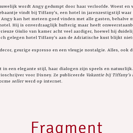
welijk wordt Angy gedumpt door haar verloofde. Woest en ve
ebaantje vindt bij Tiffany's, een hotel in jarenzestigstijl waar
. Angy kan het meteen goed vinden met alle gasten, behalve 
hotel. Hij is onverdraaglijk hufterig maar heeft onweerstaan
ieuze Giulio van kamer acht veel aardiger, hoewel hij duidelij
sch gelegen hotel Tiffany's aan de Adriatische kust blijkt nie
or, geurige espresso en een vleugje nostalgie. Alles, ook de
 in een elegante stijl, haar dialogen zijn speels en natuurlijk
rioschrijver voor Disney. Ze publiceerde
Vakantie bij Tiffany's
norme
seller
werd op internet.
Fragment