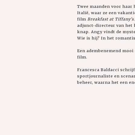
Twee maanden voor haar hu
Italië, waar ze een vakanti
film
Breakfast at Tiffany's
adjunct-directeur van het 
knap. Angy vindt de myster
Wie is hij? In het romanti
Een adembenemend mooi dec
film.
Francesca Baldacci schrijft
sportjournaliste en scena
beheer, waarna het een e