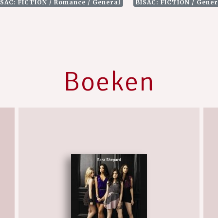
ISAC: FICTION / Romance / General
BISAC: FICTION / Gener
Boeken