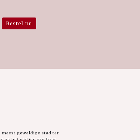
Bestel nu
 meest geweldige stad ter
r na het verlies van haar