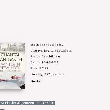
ISBN: 9789044348552
Uitgave: Digitale download
Status: Beschikbaar
Datum: 10-10-2015
Prijs: € 7,99
Omvang: 192 pagina's
Bestel
: Fictie: algemeen en literair