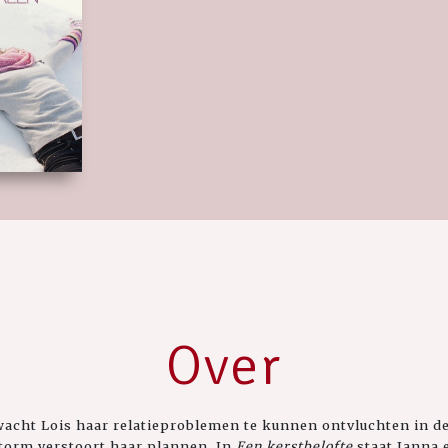
Over
acht Lois haar relatieproblemen te kunnen ontvluchten in de
torm verstoort haar plannen. In
Een kerstbelofte
staat Janna e