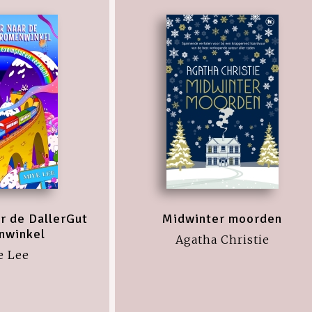
r de DallerGut
Midwinter moorden
nwinkel
Agatha Christie
e Lee