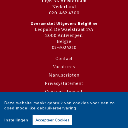
1096 BK Amsterdam
Nederland
020-462 4300
Overamstel Uitgevers België nv
Leopold De Waelstraat 17A
2000 Antwerpen
België
03-3024210
Contact
Vacatures
Manuscripten
Privacystatement
Cookiestatement
Cookie-instellingen
Deze website maakt gebruik van cookies voor een zo
goed mogelijke gebruikerservaring
Copyright © 2007-2026 Overamstel Uitgevers - Alle rechten voorbehouden
Instellingen
Accepteer Cookies
- Ontwerp door
Dog and Pony