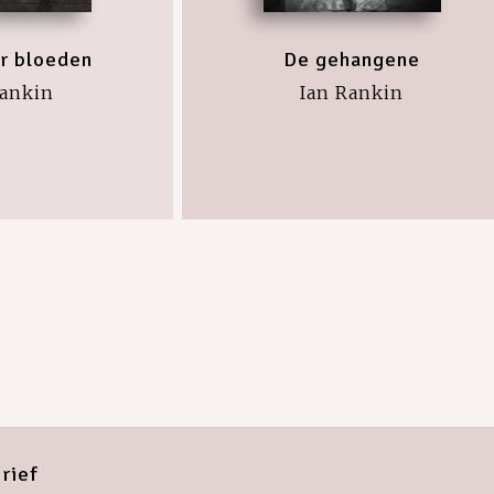
r bloeden
De gehangene
Rankin
Ian Rankin
rief