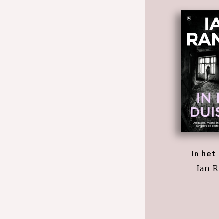
In het
Ian 