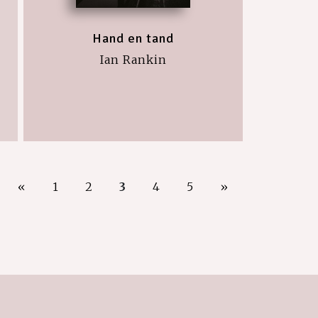
Hand en tand
Ian Rankin
«
1
2
3
4
5
»