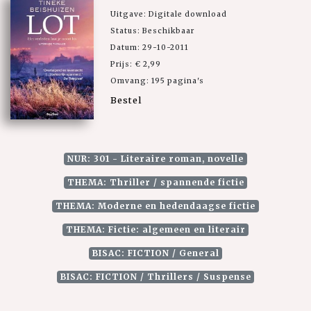
Uitgave: Digitale download
Status: Beschikbaar
Datum: 29-10-2011
Prijs: € 2,99
Omvang: 195 pagina's
Bestel
NUR: 301 - Literaire roman, novelle
THEMA: Thriller / spannende fictie
THEMA: Moderne en hedendaagse fictie
THEMA: Fictie: algemeen en literair
BISAC: FICTION / General
BISAC: FICTION / Thrillers / Suspense