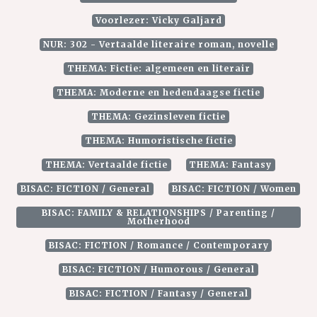
Voorlezer: Vicky Galjard
NUR: 302 - Vertaalde literaire roman, novelle
THEMA: Fictie: algemeen en literair
THEMA: Moderne en hedendaagse fictie
THEMA: Gezinsleven fictie
THEMA: Humoristische fictie
THEMA: Vertaalde fictie
THEMA: Fantasy
BISAC: FICTION / General
BISAC: FICTION / Women
BISAC: FAMILY & RELATIONSHIPS / Parenting /
Motherhood
BISAC: FICTION / Romance / Contemporary
BISAC: FICTION / Humorous / General
BISAC: FICTION / Fantasy / General