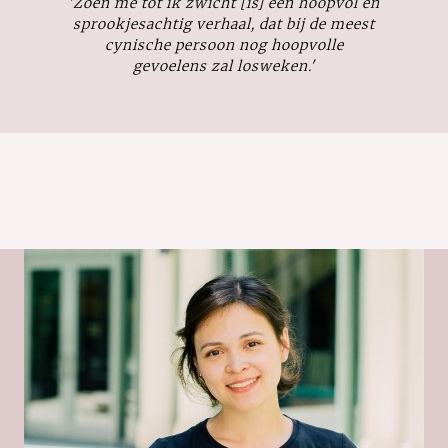
'
Zoen me tot ik zwicht
[is] een hoopvol en
sprookjesachtig verhaal, dat bij de meest
cynische persoon nog hoopvolle
gevoelens zal losweken.'