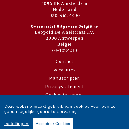
1096 BK Amsterdam
Nederland
020-462 4300
Overamstel Uitgevers België nv
Leopold De Waelstraat 17A
2000 Antwerpen
België
03-3024210
Contact
Vacatures
Manuscripten
Privacystatement
Cookiestatement
Cookie-instellingen
Deze website maakt gebruik van cookies voor een zo
goed mogelijke gebruikerservaring
Copyright © 2007-2026 Overamstel Uitgevers - Alle rechten voorbehouden
Instellingen
Accepteer Cookies
- Ontwerp door
Dog and Pony