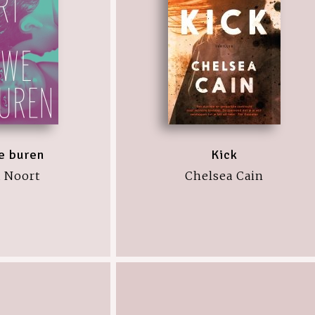
e buren
Kick
a Noort
Chelsea Cain