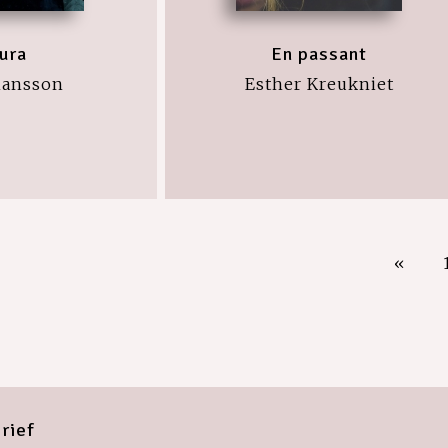
ura
En passant
ohansson
Esther Kreukniet
«
rief