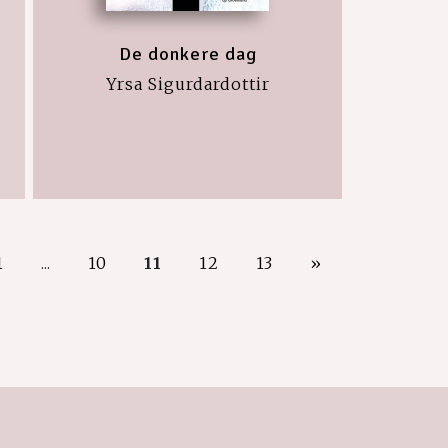
De donkere dag
Yrsa Sigurdardottir
1
...
10
11
12
13
»