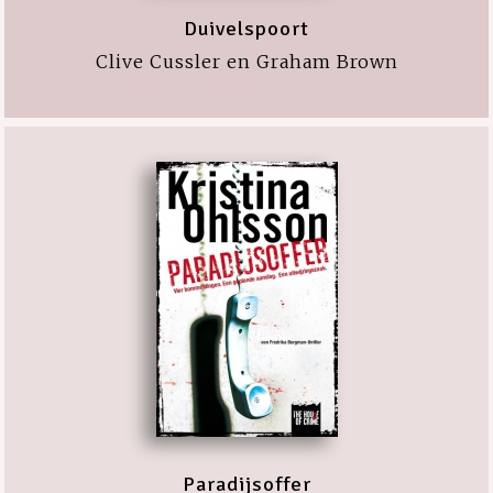
Duivelspoort
Clive Cussler en Graham Brown
Paradijsoffer