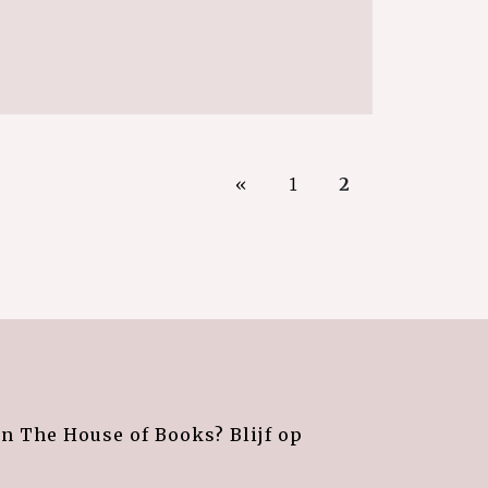
«
1
2
an The House of Books? Blijf op