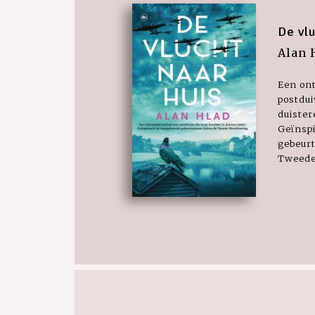
De vlu
Alan 
Een on
postdui
duister
Geïnsp
gebeurt
Tweede