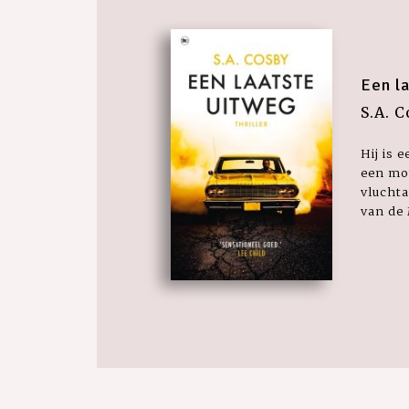
Een l
S.A. 
Hij is 
een mon
vluchta
van de 