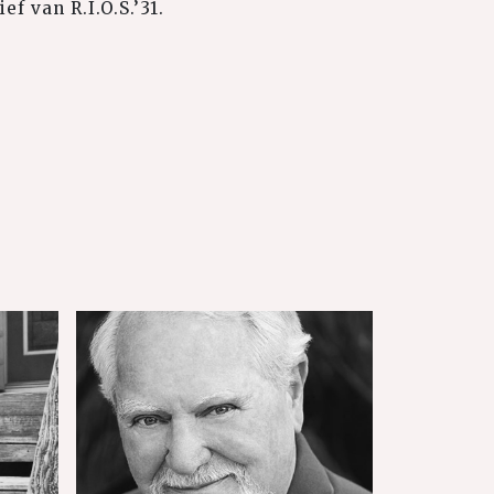
f van R.I.O.S.’31.