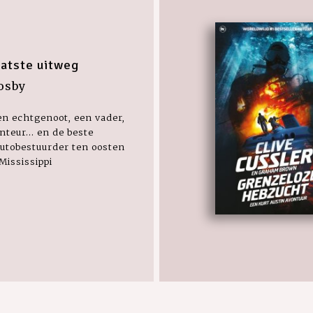
aatste uitweg
Cosby
een echtgenoot, een vader,
teur... en de beste
utobestuurder ten oosten
Mississippi