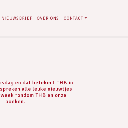
NIEUWSBRIEF
OVER ONS
CONTACT
nsdag en dat betekent THB in
spreken alle leuke nieuwtjes
n week rondom THB en onze
boeken.