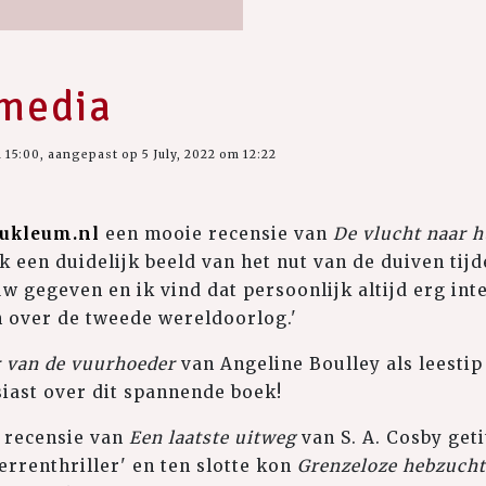
 media
 15:00, aangepast op 5 July, 2022 om 12:22
ukleum.nl
een mooie recensie van
De vlucht naar h
k een duidelijk beeld van het nut van de duiven tij
w gegeven en ik vind dat persoonlijk altijd erg int
en over de tweede wereldoorlog.'
 van de vuurhoeder
van Angeline Boulley als leesti
iast over dit spannende boek!
 recensie van
Een laatste uitweg
van S. A. Cosby get
terrenthriller' en ten slotte kon
Grenzeloze hebzuch