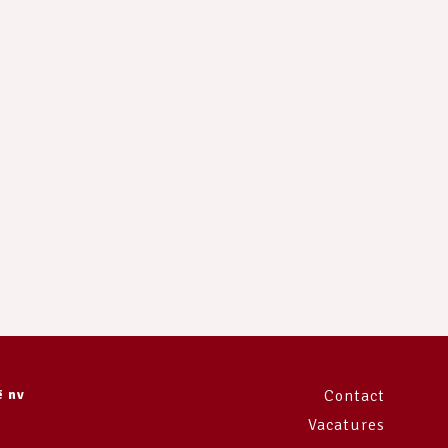
e
ë nv
Contact
Vacatures