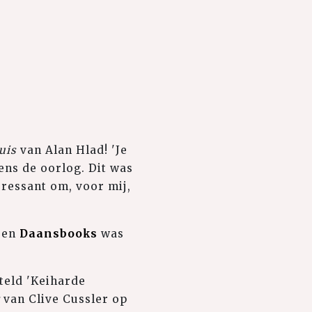
uis
van Alan Hlad! 'Je
dens de oorlog. Dit was
eressant om, voor mij,
p en
Daansbooks
was
iteld 'Keiharde
t
van Clive Cussler op