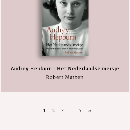
Audrey Hepburn - Het Nederlandse meisje
Robert Matzen
1
2
3
...
7
»