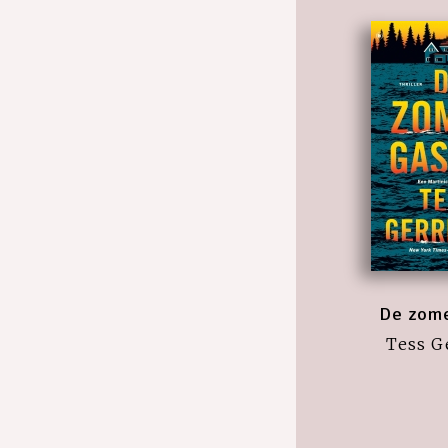
De zom
Tess G