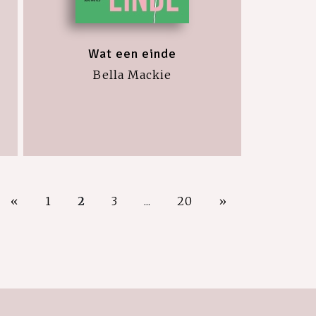
Wat een einde
Bella Mackie
«
1
2
3
...
20
»