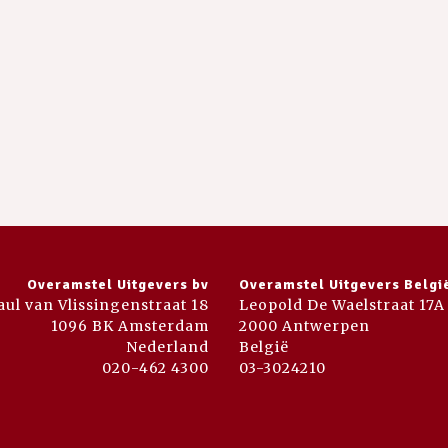
Overamstel Uitgevers bv
Overamstel Uitgevers Belgi
aul van Vlissingenstraat 18
Leopold De Waelstraat 17A
1096 BK Amsterdam
2000 Antwerpen
Nederland
België
020-462 4300
03-3024210