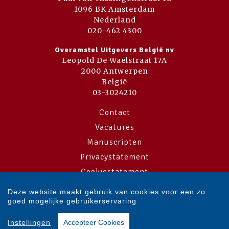
1096 BK Amsterdam
Nederland
020-462 4300
Overamstel Uitgevers België nv
Leopold De Waelstraat 17A
2000 Antwerpen
België
03-3024210
Contact
Vacatures
Manuscripten
Privacystatement
Cookiestatement
Cookie-instellingen
Deze website maakt gebruik van cookies voor een zo
goed mogelijke gebruikerservaring
Copyright © 2007-2026 Overamstel Uitgevers - Alle rechten voorbehouden
Instellingen
Accepteer Cookies
- Ontwerp door
Dog and Pony