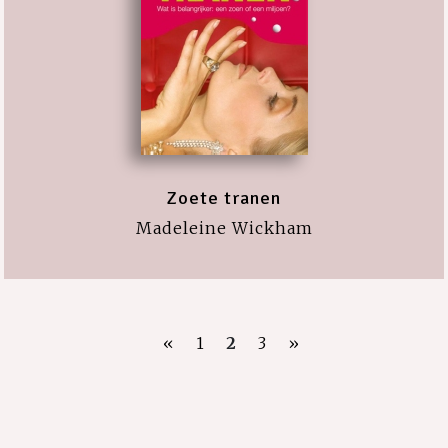
Zoete tranen
Madeleine Wickham
«
1
2
3
»